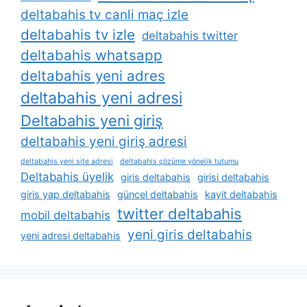
deltabahis tv canli maç izle
deltabahis tv izle
deltabahis twitter
deltabahis whatsapp
deltabahis yeni adres
deltabahis yeni adresi
Deltabahis yeni giriş
deltabahis yeni giriş adresi
deltabahis yeni site adresi
deltabahis çözüme yönelik tutumu
Deltabahis üyelik
giris deltabahis
girisi deltabahis
giris yap deltabahis
güncel deltabahis
kayit deltabahis
twitter deltabahis
mobil deltabahis
yeni giris deltabahis
yeni adresi deltabahis