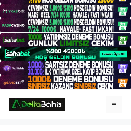
İçeriğe
atla
Menü