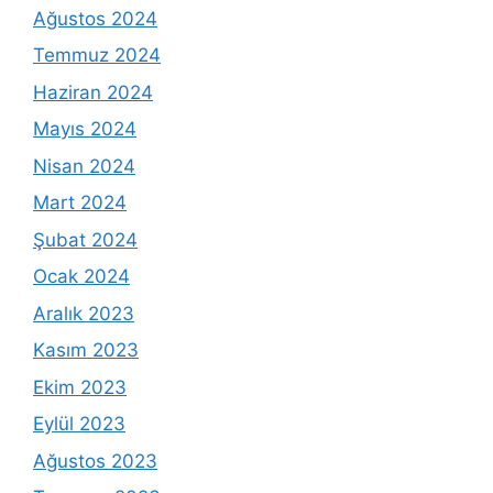
Ağustos 2024
Temmuz 2024
Haziran 2024
Mayıs 2024
Nisan 2024
Mart 2024
Şubat 2024
Ocak 2024
Aralık 2023
Kasım 2023
Ekim 2023
Eylül 2023
Ağustos 2023