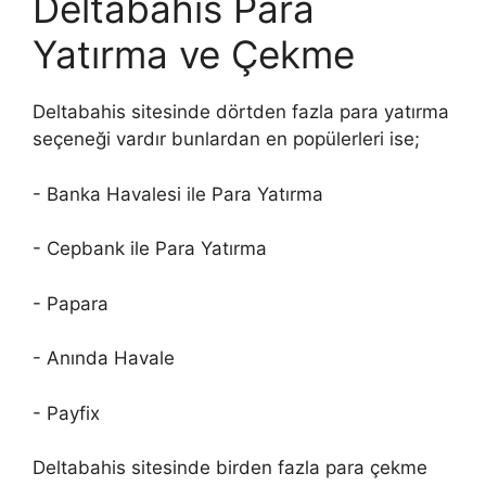
Deltabahis Para
Yatırma ve Çekme
Deltabahis sitesinde dörtden fazla para yatırma
seçeneği vardır bunlardan en popülerleri ise;
- Banka Havalesi ile Para Yatırma
- Cepbank ile Para Yatırma
- Papara
- Anında Havale
- Payfix
Deltabahis sitesinde birden fazla para çekme