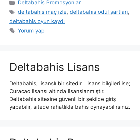
Kategoriler
Deltabahis Promosyonlar
Etiketler
deltabahis maç izle
,
deltabahis ödül şartları
,
deltabahis oyun kaydı
Yorum yap
Deltabahis Lisans
Deltabahis, lisanslı bir sitedir. Lisans bilgileri ise;
Curacao lisansı altında lisanslanmıştır.
Deltabahis sitesine güvenli bir şekilde giriş
yapabilir, sitede rahatlıkla bahis oynayabilirsiniz.