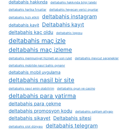
deltabahis hakkında
deltabahis hakkında bilgi talebi
deltabahis harika fırsatlar
deltabahis heyecan verici oyunlar
deltabahis instagram
deltabahis hızlı etkili
Deltabahis kayıt
deltabahis kayit
deltabahis kaç oldu
deltabahis logosu
deltabahis maç izle
deltabahis maç izleme
deltabahis memnuniyet hizmeti en son rulet
deltabahis mevcut seçenekler
deltabahis mobilde nasıl bahis oynanır
deltabahis mobil uygulama
deltabahis nasil bir site
deltabahis nasıl emin olabilirim
deltabahis oyun ve casino
deltabahis para yatirma
deltabahis para çekme
deltabahis promosyon kodu
deltabahis sağlam altyapı
deltabahis sikayet
Deltabahis sitesi
deltabahis telegram
deltabahis slot dünyası