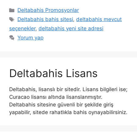
Kategoriler
Deltabahis Promosyonlar
Etiketler
Deltabahis bahis sitesi
,
deltabahis mevcut
seçenekler
,
deltabahis yeni site adresi
Yorum yap
Deltabahis Lisans
Deltabahis, lisanslı bir sitedir. Lisans bilgileri ise;
Curacao lisansı altında lisanslanmıştır.
Deltabahis sitesine güvenli bir şekilde giriş
yapabilir, sitede rahatlıkla bahis oynayabilirsiniz.