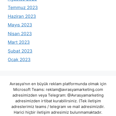
Temmuz 2023
Haziran 2023
Mayıs 2023
Nisan 2023
Mart 2023
Şubat 2023
Ocak 2023
Avrasya'nın en büyük reklam platformunda olmak için
Microsoft Teams:
reklam@avrasyamarketing.com
adresimizden veya Telegram: @Avrasyamarketing
adresimizden irtibat kurabilirsiniz. (Tek iletişim
adreslerimiz teams / telegram ve mail adresimizdir.
Harici hiçbir iletişim adresimiz bulunmamaktadır.