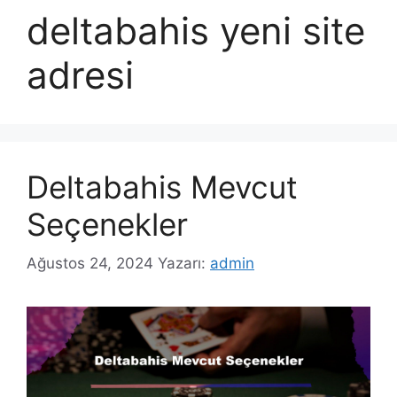
deltabahis yeni site
adresi
Deltabahis Mevcut
Seçenekler
Ağustos 24, 2024
Yazarı:
admin