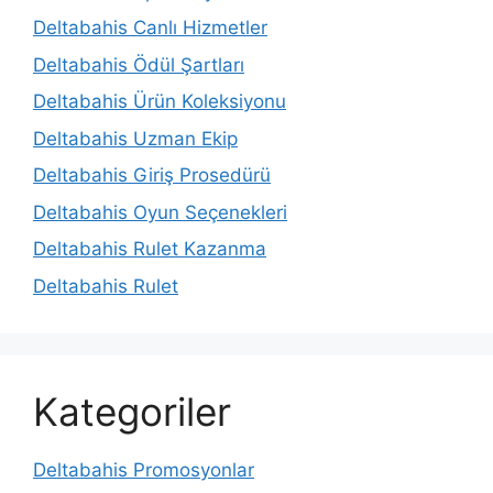
Deltabahis Canlı Hizmetler
Deltabahis Ödül Şartları
Deltabahis Ürün Koleksiyonu
Deltabahis Uzman Ekip
Deltabahis Giriş Prosedürü
Deltabahis Oyun Seçenekleri
Deltabahis Rulet Kazanma
Deltabahis Rulet
Kategoriler
Deltabahis Promosyonlar