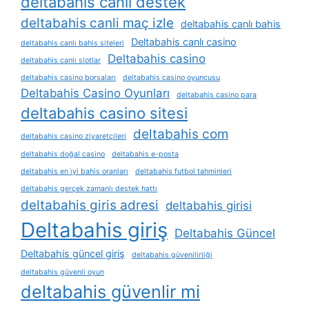
deltabahis canli destek
deltabahis canli maç izle
deltabahis canlı bahis
Deltabahis canlı casino
deltabahis canlı bahis siteleri
Deltabahis casino
deltabahis canlı slotlar
deltabahis casino borsaları
deltabahis casino oyuncusu
Deltabahis Casino Oyunları
deltabahis casino para
deltabahis casino sitesi
deltabahis com
deltabahis casino ziyaretçileri
deltabahis doğal casino
deltabahis e-posta
deltabahis en i̇yi bahis oranları
deltabahis futbol tahminleri
deltabahis gerçek zamanlı destek hattı
deltabahis giris adresi
deltabahis girisi
Deltabahis giriş
Deltabahis Güncel
Deltabahis güncel giriş
deltabahis güvenilirliği
deltabahis güvenli oyun
deltabahis güvenlir mi