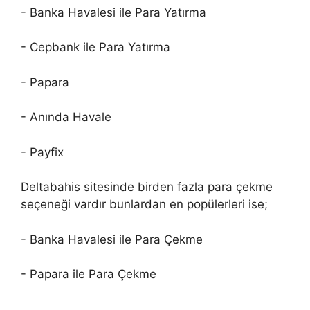
- Banka Havalesi ile Para Yatırma
- Cepbank ile Para Yatırma
- Papara
- Anında Havale
- Payfix
Deltabahis sitesinde birden fazla para çekme
seçeneği vardır bunlardan en popülerleri ise;
- Banka Havalesi ile Para Çekme
- Papara ile Para Çekme