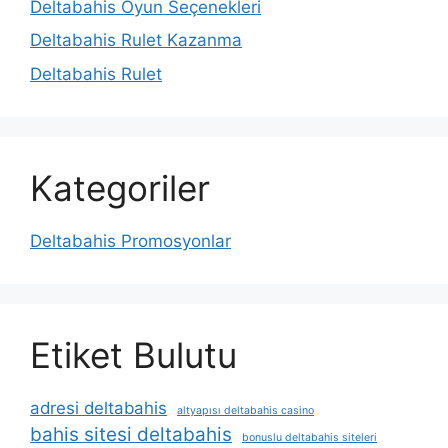
Deltabahis Oyun Seçenekleri
Deltabahis Rulet Kazanma
Deltabahis Rulet
Kategoriler
Deltabahis Promosyonlar
Etiket Bulutu
adresi deltabahis
altyapısı deltabahis casino
bahis sitesi deltabahis
bonuslu deltabahis siteleri