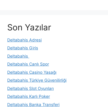
Son Yazılar
Deltabahis Adresi
Deltabahis Giriş
Deltabahis
Deltabahis Canlı Spor
Deltabahis Casino Yasağı
Deltabahis Türkiye Güvenilirliği
Deltabahis Slot Oyunları
Deltabahis Karlı Poker
Deltabahis Banka Transferi