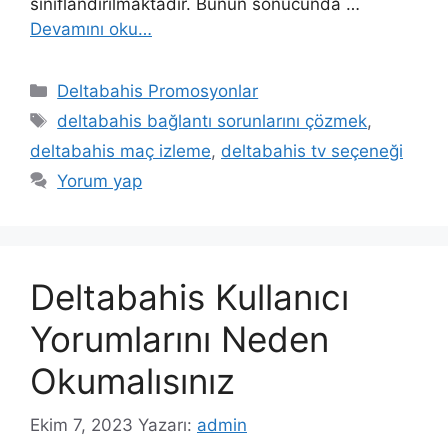
sınıflandırılmaktadır. Bunun sonucunda …
Devamını oku…
Kategoriler
Deltabahis Promosyonlar
Etiketler
deltabahis bağlantı sorunlarını çözmek
,
deltabahis maç izleme
,
deltabahis tv seçeneği
Yorum yap
Deltabahis Kullanıcı
Yorumlarını Neden
Okumalısınız
Ekim 7, 2023
Yazarı:
admin