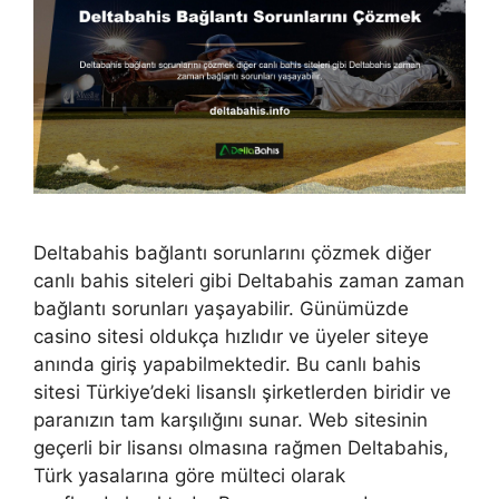
Deltabahis bağlantı sorunlarını çözmek diğer
canlı bahis siteleri gibi Deltabahis zaman zaman
bağlantı sorunları yaşayabilir. Günümüzde
casino sitesi oldukça hızlıdır ve üyeler siteye
anında giriş yapabilmektedir. Bu canlı bahis
sitesi Türkiye’deki lisanslı şirketlerden biridir ve
paranızın tam karşılığını sunar. Web sitesinin
geçerli bir lisansı olmasına rağmen Deltabahis,
Türk yasalarına göre mülteci olarak