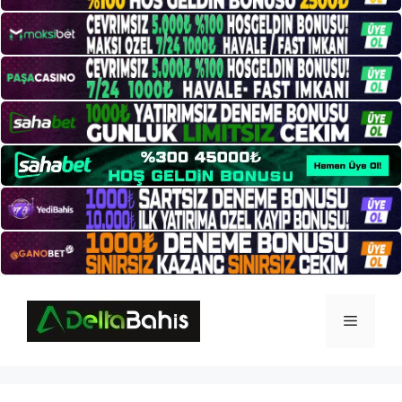
İçeriğe
atla
Menü