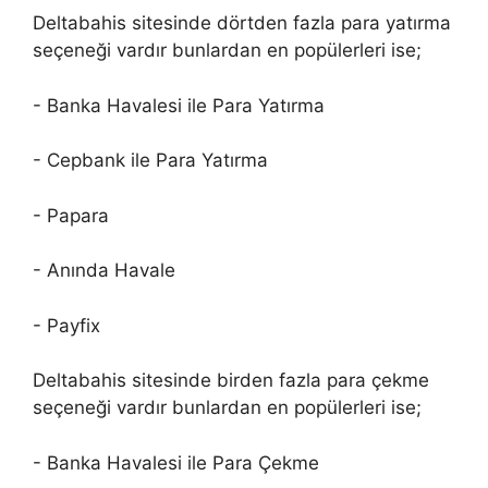
Deltabahis sitesinde dörtden fazla para yatırma
seçeneği vardır bunlardan en popülerleri ise;
- Banka Havalesi ile Para Yatırma
- Cepbank ile Para Yatırma
- Papara
- Anında Havale
- Payfix
Deltabahis sitesinde birden fazla para çekme
seçeneği vardır bunlardan en popülerleri ise;
- Banka Havalesi ile Para Çekme