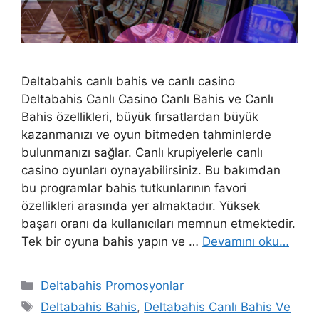
Deltabahis canlı bahis ve canlı casino
Deltabahis Canlı Casino Canlı Bahis ve Canlı
Bahis özellikleri, büyük fırsatlardan büyük
kazanmanızı ve oyun bitmeden tahminlerde
bulunmanızı sağlar. Canlı krupiyelerle canlı
casino oyunları oynayabilirsiniz. Bu bakımdan
bu programlar bahis tutkunlarının favori
özellikleri arasında yer almaktadır. Yüksek
başarı oranı da kullanıcıları memnun etmektedir.
Tek bir oyuna bahis yapın ve …
Devamını oku…
Kategoriler
Deltabahis Promosyonlar
Etiketler
Deltabahis Bahis
,
Deltabahis Canlı Bahis Ve