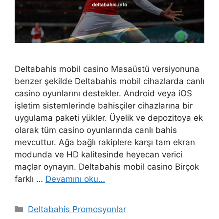
Deltabahis mobil casino Masaüstü versiyonuna
benzer şekilde Deltabahis mobil cihazlarda canlı
casino oyunlarını destekler. Android veya iOS
işletim sistemlerinde bahisçiler cihazlarına bir
uygulama paketi yükler. Üyelik ve depozitoya ek
olarak tüm casino oyunlarında canlı bahis
mevcuttur. Ağa bağlı rakiplere karşı tam ekran
modunda ve HD kalitesinde heyecan verici
maçlar oynayın. Deltabahis mobil casino Birçok
farklı …
Devamını oku…
Kategoriler
Deltabahis Promosyonlar