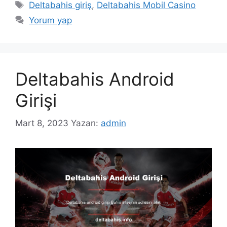
Etiketler
Deltabahis giriş
,
Deltabahis Mobil Casino
Yorum yap
Deltabahis Android
Girişi
Mart 8, 2023
Yazarı:
admin