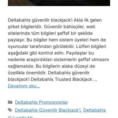
Deltabahis güvenilir blackjack’i Akla ilk gelen
şirket bilgileridir. Güvenilir bahisçiler, web
sitelerinde tüm bilgileri şeffaf bir şekilde
paylaşır. Bu bilgiler hem sistem üyeleri hem de
oyuncular tarafından görülebilir. Lütfen bilgileri
aşağıdaki gibi kontrol edin. Paydaşlar bu
nedenle araştırdıkları sistemlerin şeffaf olmasını
sağlamalıdır. Bu bilgilerin alaka düzeyi de
özellikle önemlidir. Deltabahis güvenilir
blackjack’i Deltabahis Trusted Blackjack …
Devamını oku…
Kategoriler
Deltabahis Promosyonlar
Etiketler
Deltabahis Güvenilir Blackjack'i
,
Deltabahis