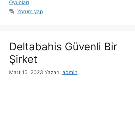
Oyunları
Yorum yap
Deltabahis Güvenli Bir
Şirket
Mart 15, 2023
Yazarı:
admin