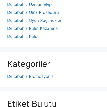
Deltabahis Uzman Ekip
Deltabahis Giriş Prosedürü
Deltabahis Oyun Seçenekleri
Deltabahis Rulet Kazanma
Deltabahis Rulet
Kategoriler
Deltabahis Promosyonlar
Etiket Bulutu