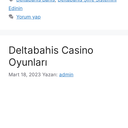
Edinin
Yorum yap
Deltabahis Casino
Oyunları
Mart 18, 2023
Yazarı:
admin