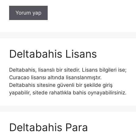
Deltabahis Lisans
Deltabahis, lisanslı bir sitedir. Lisans bilgileri ise;
Curacao lisansı altında lisanslanmıştır.
Deltabahis sitesine güvenli bir şekilde giriş
yapabilir, sitede rahatlıkla bahis oynayabilirsiniz.
Deltabahis Para