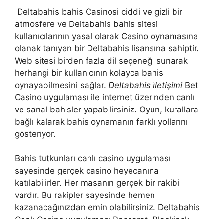
Deltabahis bahis Casinosi ciddi ve gizli bir
atmosfere ve Deltabahis bahis sitesi
kullanıcılarının yasal olarak Casino oynamasına
olanak tanıyan bir Deltabahis lisansına sahiptir.
Web sitesi birden fazla dil seçeneği sunarak
herhangi bir kullanıcının kolayca bahis
oynayabilmesini sağlar.
Deltabahis i̇letişimi
Bet
Casino uygulaması ile internet üzerinden canlı
ve sanal bahisler yapabilirsiniz. Oyun, kurallara
bağlı kalarak bahis oynamanın farklı yollarını
gösteriyor.
Bahis tutkunları canlı casino uygulaması
sayesinde gerçek casino heyecanına
katılabilirler. Her masanın gerçek bir rakibi
vardır. Bu rakipler sayesinde hemen
kazanacağınızdan emin olabilirsiniz. Deltabahis