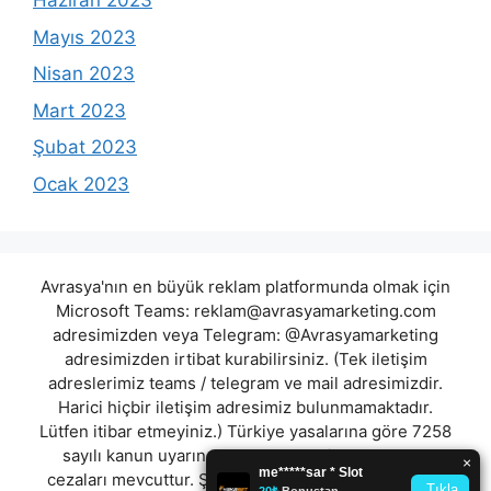
Haziran 2023
Mayıs 2023
Nisan 2023
Mart 2023
Şubat 2023
Ocak 2023
Avrasya'nın en büyük reklam platformunda olmak için
Microsoft Teams:
reklam@avrasyamarketing.com
adresimizden veya Telegram: @Avrasyamarketing
adresimizden irtibat kurabilirsiniz. (Tek iletişim
adreslerimiz teams / telegram ve mail adresimizdir.
Harici hiçbir iletişim adresimiz bulunmamaktadır.
Lütfen itibar etmeyiniz.) Türkiye yasalarına göre 7258
sayılı kanun uyarınca yasa dışı bahis oynamanın
cezaları mevcuttur. Şu an bulunduğunuz site hiç bir