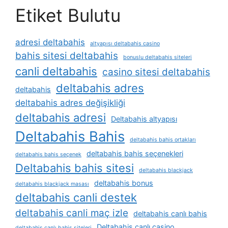
Etiket Bulutu
adresi deltabahis
altyapısı deltabahis casino
bahis sitesi deltabahis
bonuslu deltabahis siteleri
canli deltabahis
casino sitesi deltabahis
deltabahis adres
deltabahis
deltabahis adres değişikliği
deltabahis adresi
Deltabahis altyapısı
Deltabahis Bahis
deltabahis bahis ortakları
deltabahis bahis seçenekleri
deltabahis bahis seçenek
Deltabahis bahis sitesi
deltabahis blackjack
deltabahis bonus
deltabahis blackjack masası
deltabahis canli destek
deltabahis canli maç izle
deltabahis canlı bahis
Deltabahis canlı casino
deltabahis canlı bahis siteleri