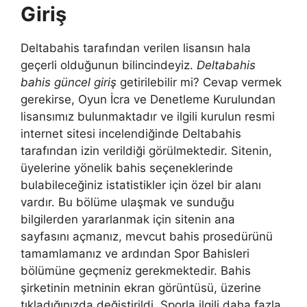
Giriş
Deltabahis tarafından verilen lisansın hala
geçerli olduğunun bilincindeyiz.
Deltabahis
bahis güncel giriş
getirilebilir mi? Cevap vermek
gerekirse, Oyun İcra ve Denetleme Kurulundan
lisansımız bulunmaktadır ve ilgili kurulun resmi
internet sitesi incelendiğinde Deltabahis
tarafından izin verildiği görülmektedir. Sitenin,
üyelerine yönelik bahis seçeneklerinde
bulabileceğiniz istatistikler için özel bir alanı
vardır. Bu bölüme ulaşmak ve sunduğu
bilgilerden yararlanmak için sitenin ana
sayfasını açmanız, mevcut bahis prosedürünü
tamamlamanız ve ardından Spor Bahisleri
bölümüne geçmeniz gerekmektedir. Bahis
şirketinin metninin ekran görüntüsü, üzerine
tıkladığınızda değiştirildi. Sporla ilgili daha fazla