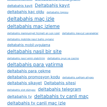
Deltabahis kayıt
deltabahis kayit
deltabahis kaç oldu
deltabahis logosu
deltabahis maç izle
deltabahis maç izleme
deltabahis memnuniyet hizmeti en son rulet
deltabahis mevcut seçenekler
deltabahis mobilde nasıl bahis oynanır
deltabahis mobil uygulama
deltabahis nasil bir site
deltabahis nasıl emin olabilirim
deltabahis oyun ve casino
deltabahis para yatirma
deltabahis para çekme
deltabahis promosyon kodu
deltabahis sağlam altyapı
deltabahis sikayet
Deltabahis sitesi
deltabahis telegram
deltabahis slot dünyası
deltabahis tv canli maç
deltabahis tv
deltabahis tv canli maç izle