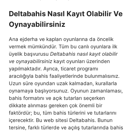
Deltabahis Nasıl Kayıt Olabilir Ve
Oynayabilirsiniz
Ana ejderha ve kaplan oyunlarına da öncelik
vermek mümkündür. Tüm bu canlı oyunlara ilk
üyelik başvurusu
Deltabahis nasıl kayıt olabilir
ve oynayabilirsiniz
kayıt oyunları üzerinden
yapılmaktadır. Ayrıca, ticaret programı
aracılığıyla bahis faaliyetlerinde bulunmalısınız.
Uzun süre oyundan uzak kalmadan, kurallarla
oynamaya başlıyorsunuz. Oyunun zamanlaması,
bahis formatını ve açık tutarları seçerken
dikkate alınması gereken çok önemli bir
faktördür; bu, tüm bahis türlerini ve tutarlarını
içerecektir. Bu web sitesi Deltabahis. Bunun
tersine, farklı türlerde ve açılış tutarlarında bahis