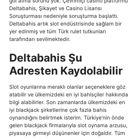
gol atma sorunu yok. Çevrimiçi casino platformu
Deltabahis, Şikayet ve Casino Lisansı
Soruşturması nedeniyle soruşturma başlattı.
Deltabahis artık slot endüstrisinde sağlam bir
yer edinmiş ve tüm Türk rulet tutkunları
tarafından sevilmektedir.
Deltabahis Şu
Adresten Kaydolabilir
Slot oyunlarına meraklı olanlar seçeneklere göz
atabilir ve ülkemizdeki en iyi bahisçiler hakkında
bilgi alabilirler. Son zamanlarda ülkemizdeki en
iyi blackjack şirketlerine çok fazla bahis
oynandığını belirtmek isterim. Türkiye’nin önde
gelen blackjack firmalarıyla slot oynama arzusu,
piyasaya girmeyi düşünenler için doğaldır. Tüm