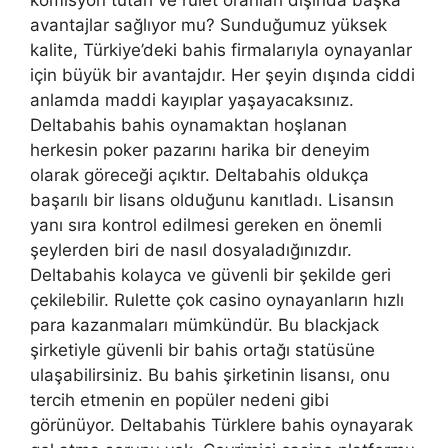
komisyon tutarı ve rulet oranları dışında başka
avantajlar sağlıyor mu? Sunduğumuz yüksek
kalite, Türkiye’deki bahis firmalarıyla oynayanlar
için büyük bir avantajdır. Her şeyin dışında ciddi
anlamda maddi kayıplar yaşayacaksınız.
Deltabahis bahis oynamaktan hoşlanan
herkesin poker pazarını harika bir deneyim
olarak göreceği açıktır. Deltabahis oldukça
başarılı bir lisans olduğunu kanıtladı. Lisansın
yanı sıra kontrol edilmesi gereken en önemli
şeylerden biri de nasıl dosyaladığınızdır.
Deltabahis kolayca ve güvenli bir şekilde geri
çekilebilir. Rulette çok casino oynayanların hızlı
para kazanmaları mümkündür. Bu blackjack
şirketiyle güvenli bir bahis ortağı statüsüne
ulaşabilirsiniz. Bu bahis şirketinin lisansı, onu
tercih etmenin en popüler nedeni gibi
görünüyor. Deltabahis Türklere bahis oynayarak