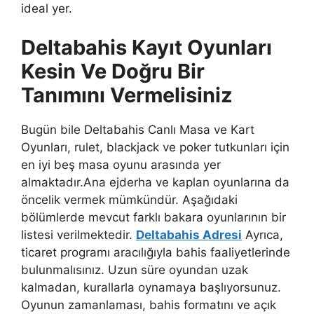
ideal yer.
Deltabahis Kayıt Oyunları
Kesin Ve Doğru Bir
Tanımını Vermelisiniz
Bugün bile Deltabahis Canlı Masa ve Kart
Oyunları, rulet, blackjack ve poker tutkunları için
en iyi beş masa oyunu arasında yer
almaktadır.Ana ejderha ve kaplan oyunlarına da
öncelik vermek mümkündür. Aşağıdaki
bölümlerde mevcut farklı bakara oyunlarının bir
listesi verilmektedir.
Deltabahis Adresi
Ayrıca,
ticaret programı aracılığıyla bahis faaliyetlerinde
bulunmalısınız. Uzun süre oyundan uzak
kalmadan, kurallarla oynamaya başlıyorsunuz.
Oyunun zamanlaması, bahis formatını ve açık