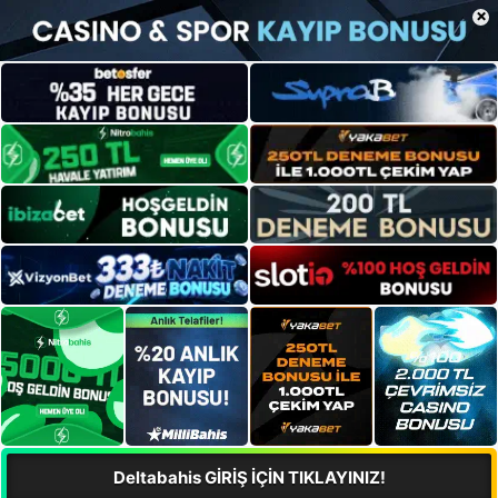
×
Deltabahis GİRİŞ İÇİN TIKLAYINIZ!