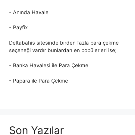
- Anında Havale
- Payfix
Deltabahis sitesinde birden fazla para çekme
seçeneği vardır bunlardan en popülerleri ise;
- Banka Havalesi ile Para Çekme
- Papara ile Para Çekme
Son Yazılar