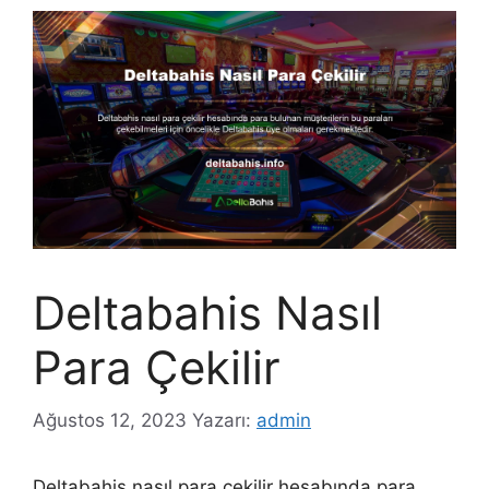
Deltabahis Nasıl
Para Çekilir
Ağustos 12, 2023
Yazarı:
admin
Deltabahis nasıl para çekilir hesabında para