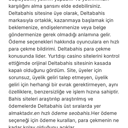
karşılığını alma şansını elde edebilirsiniz.
Deltabahis sitesine üye olarak, Deltabahis
markasıyla ortaklık, kazanmaya başlamak için
beklemenize, endişelenmenize veya belge
göndermenize gerek olmadığı anlamına gelir.
Ödeme seçenekleri hakkında oyunculara en hızlı
para çekme bildirimi. Deltabahis para çekme
konusunda lider. Yurtdışı casino sitelerini kontrol
ettiğimde orijinal Deltabahis sitesinin kasada
kapalı olduğunu gördüm. Site, üyeler için
sorunsuz, üyelik geliri talep etmeyen, üyelik
geliri için herhangi bir evrak gerektirmeyen, aynı
özelliklere, benzersizliğe ve işlem hızına sahiptir.
Bahis siteleri araştırılıp araştırılmış ve
ödemelerde Deltabahis üst sıralarda yer
almaktadır.
en hızlı ödeme seobahis.
Her ödeme
seçeneği için ödeme kuralları, para çekmenin ne
kadar kolay olduğunu açıklar.