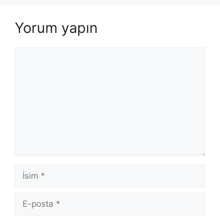
Yorum yapın
Yorum
İsim
E-
posta