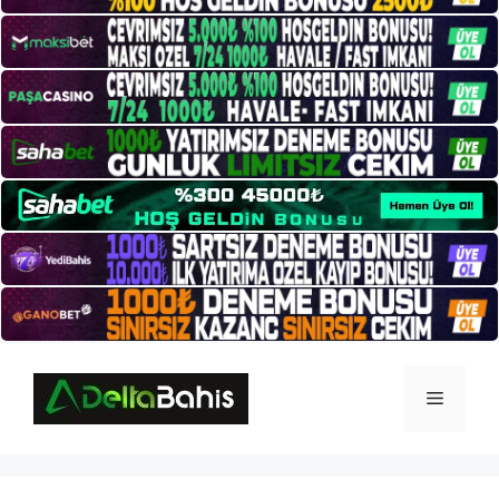
İçeriğe
atla
Menü