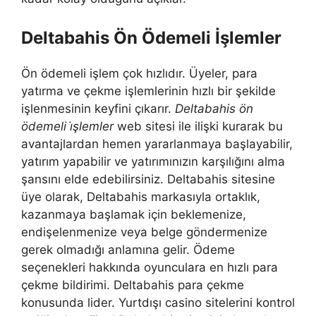
Deltabahis Ön Ödemeli İşlemler
Ön ödemeli işlem çok hızlıdır. Üyeler, para
yatırma ve çekme işlemlerinin hızlı bir şekilde
işlenmesinin keyfini çıkarır.
Deltabahis ön
ödemeli i̇şlemler
web sitesi ile ilişki kurarak bu
avantajlardan hemen yararlanmaya başlayabilir,
yatırım yapabilir ve yatırımınızın karşılığını alma
şansını elde edebilirsiniz. Deltabahis sitesine
üye olarak, Deltabahis markasıyla ortaklık,
kazanmaya başlamak için beklemenize,
endişelenmenize veya belge göndermenize
gerek olmadığı anlamına gelir. Ödeme
seçenekleri hakkında oyunculara en hızlı para
çekme bildirimi. Deltabahis para çekme
konusunda lider. Yurtdışı casino sitelerini kontrol