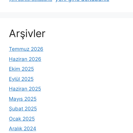
Arşivler
Temmuz 2026
Haziran 2026
Ekim 2025
Eylül 2025
Haziran 2025
Mayıs 2025
Şubat 2025
Ocak 2025
Aralık 2024