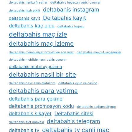
deltabahis harika fırsatlar
deltabahis heyecan verici oyunlar
deltabahis instagram
deltabahis hızlı etkili
Deltabahis kayıt
deltabahis kayit
deltabahis kaç oldu
deltabahis logosu
deltabahis maç izle
deltabahis maç izleme
deltabahis memnuniyet hizmeti en son rulet
deltabahis mevcut seçenekler
deltabahis mobilde nasıl bahis oynanır
deltabahis mobil uygulama
deltabahis nasil bir site
deltabahis nasıl emin olabilirim
deltabahis oyun ve casino
deltabahis para yatirma
deltabahis para çekme
deltabahis promosyon kodu
deltabahis sağlam altyapı
deltabahis sikayet
Deltabahis sitesi
deltabahis telegram
deltabahis slot dünyası
deltabahis tv canli maç
deltabahis tv