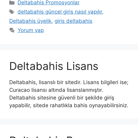
Kategoriler
Deltabahis Promosyonlar
Etiketler
deltabahis güncel giriş nasıl yapılır
,
Deltabahis üyelik
,
giris deltabahis
Yorum yap
Deltabahis Lisans
Deltabahis, lisanslı bir sitedir. Lisans bilgileri ise;
Curacao lisansı altında lisanslanmıştır.
Deltabahis sitesine güvenli bir şekilde giriş
yapabilir, sitede rahatlıkla bahis oynayabilirsiniz.