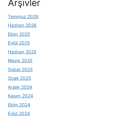
Arşivler
Temmuz 2026
Haziran 2026
Ekim 2025
Eylül 2025
Haziran 2025
Mayıs 2025
Şubat 2025
Ocak 2025
Aralık 2024
Kasım 2024
Ekim 2024
Eylül 2024