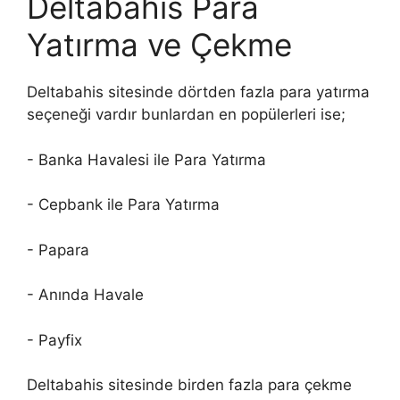
Deltabahis Para
Yatırma ve Çekme
Deltabahis sitesinde dörtden fazla para yatırma
seçeneği vardır bunlardan en popülerleri ise;
- Banka Havalesi ile Para Yatırma
- Cepbank ile Para Yatırma
- Papara
- Anında Havale
- Payfix
Deltabahis sitesinde birden fazla para çekme