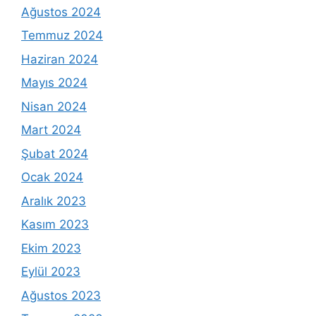
Ağustos 2024
Temmuz 2024
Haziran 2024
Mayıs 2024
Nisan 2024
Mart 2024
Şubat 2024
Ocak 2024
Aralık 2023
Kasım 2023
Ekim 2023
Eylül 2023
Ağustos 2023