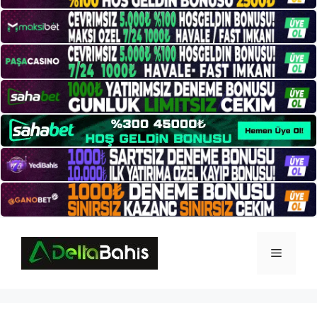
İçeriğe
atla
Menü