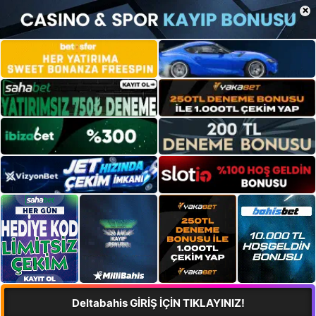
×
Deltabahis GİRİŞ İÇİN TIKLAYINIZ!