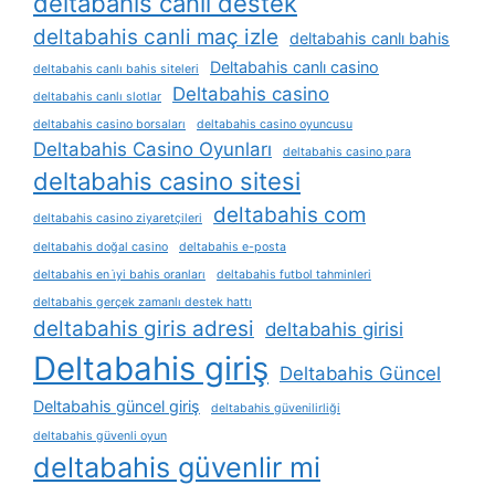
deltabahis canli destek
deltabahis canli maç izle
deltabahis canlı bahis
Deltabahis canlı casino
deltabahis canlı bahis siteleri
Deltabahis casino
deltabahis canlı slotlar
deltabahis casino borsaları
deltabahis casino oyuncusu
Deltabahis Casino Oyunları
deltabahis casino para
deltabahis casino sitesi
deltabahis com
deltabahis casino ziyaretçileri
deltabahis doğal casino
deltabahis e-posta
deltabahis en i̇yi bahis oranları
deltabahis futbol tahminleri
deltabahis gerçek zamanlı destek hattı
deltabahis giris adresi
deltabahis girisi
Deltabahis giriş
Deltabahis Güncel
Deltabahis güncel giriş
deltabahis güvenilirliği
deltabahis güvenli oyun
deltabahis güvenlir mi