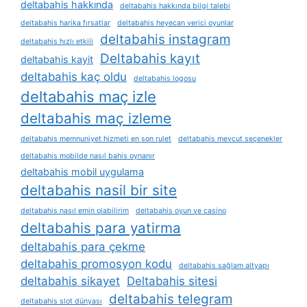
deltabahis hakkında
deltabahis hakkında bilgi talebi
deltabahis harika fırsatlar
deltabahis heyecan verici oyunlar
deltabahis instagram
deltabahis hızlı etkili
Deltabahis kayıt
deltabahis kayit
deltabahis kaç oldu
deltabahis logosu
deltabahis maç izle
deltabahis maç izleme
deltabahis memnuniyet hizmeti en son rulet
deltabahis mevcut seçenekler
deltabahis mobilde nasıl bahis oynanır
deltabahis mobil uygulama
deltabahis nasil bir site
deltabahis nasıl emin olabilirim
deltabahis oyun ve casino
deltabahis para yatirma
deltabahis para çekme
deltabahis promosyon kodu
deltabahis sağlam altyapı
deltabahis sikayet
Deltabahis sitesi
deltabahis telegram
deltabahis slot dünyası