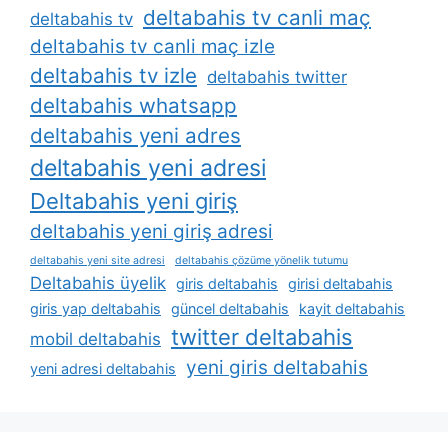
deltabahis tv canli maç
deltabahis tv
deltabahis tv canli maç izle
deltabahis tv izle
deltabahis twitter
deltabahis whatsapp
deltabahis yeni adres
deltabahis yeni adresi
Deltabahis yeni giriş
deltabahis yeni giriş adresi
deltabahis yeni site adresi
deltabahis çözüme yönelik tutumu
Deltabahis üyelik
giris deltabahis
girisi deltabahis
giris yap deltabahis
güncel deltabahis
kayit deltabahis
twitter deltabahis
mobil deltabahis
yeni giris deltabahis
yeni adresi deltabahis