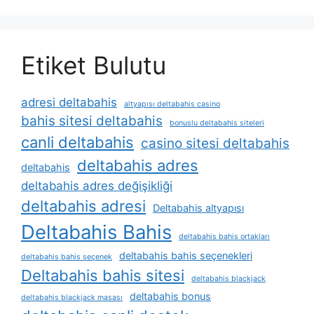
Etiket Bulutu
adresi deltabahis
altyapısı deltabahis casino
bahis sitesi deltabahis
bonuslu deltabahis siteleri
canli deltabahis
casino sitesi deltabahis
deltabahis adres
deltabahis
deltabahis adres değişikliği
deltabahis adresi
Deltabahis altyapısı
Deltabahis Bahis
deltabahis bahis ortakları
deltabahis bahis seçenekleri
deltabahis bahis seçenek
Deltabahis bahis sitesi
deltabahis blackjack
deltabahis bonus
deltabahis blackjack masası