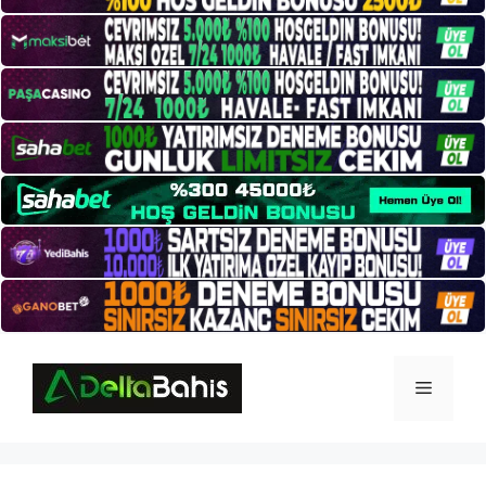
İçeriğe
atla
Menü