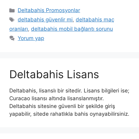
Kategoriler
Deltabahis Promosyonlar
Etiketler
deltabahis güvenlir mi
,
deltabahis maç
oranları
,
deltabahis mobil bağlantı sorunu
Yorum yap
Deltabahis Lisans
Deltabahis, lisanslı bir sitedir. Lisans bilgileri ise;
Curacao lisansı altında lisanslanmıştır.
Deltabahis sitesine güvenli bir şekilde giriş
yapabilir, sitede rahatlıkla bahis oynayabilirsiniz.