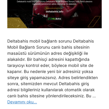
Deltabahis mobil bağlantı sorunu Deltabahis
Mobil Bağlantı Sorunu canlı bahis sitesinin
masaüstü sürümünün adres değişikliği ile
alakalıdır. Bir bahisçi adresini kapattığında
tarayıcıyı kontrol eder, böylece mobil site de
kapanır. Bu nedenle yeni bir adresiniz yoksa
siteye giriş yapamazsınız. Adres belirlendikten
sonra, sitemizden mevcut Deltabahis giriş
adresi bilgileriniz kullanılarak otomatik olarak
canlı bahis sitesine yönlendirileceksiniz. Bu …
Devamını oku…