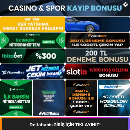
×
Deltabahis GİRİŞ İÇİN TIKLAYINIZ!