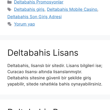
Kategoriler
Deltabahis Promosyonlar
Etiketler
Deltabahis giriş
,
Deltabahis Mobile Casino
,
Deltabahis Son Giriş Adresi
Yorum yap
Deltabahis Lisans
Deltabahis, lisanslı bir sitedir. Lisans bilgileri ise;
Curacao lisansı altında lisanslanmıştır.
Deltabahis sitesine güvenli bir şekilde giriş
yapabilir, sitede rahatlıkla bahis oynayabilirsiniz.