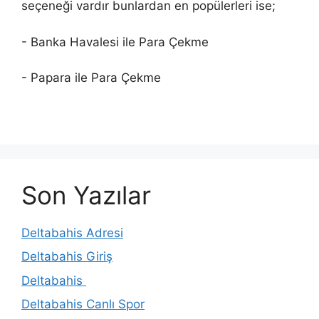
seçeneği vardır bunlardan en popülerleri ise;
- Banka Havalesi ile Para Çekme
- Papara ile Para Çekme
Son Yazılar
Deltabahis Adresi
Deltabahis Giriş
Deltabahis
Deltabahis Canlı Spor