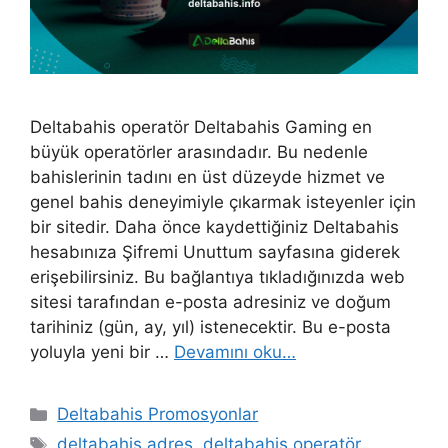
Deltabahis operatör Deltabahis Gaming en
büyük operatörler arasındadır. Bu nedenle
bahislerinin tadını en üst düzeyde hizmet ve
genel bahis deneyimiyle çıkarmak isteyenler için
bir sitedir. Daha önce kaydettiğiniz Deltabahis
hesabınıza Şifremi Unuttum sayfasına giderek
erişebilirsiniz. Bu bağlantıya tıkladığınızda web
sitesi tarafından e-posta adresiniz ve doğum
tarihiniz (gün, ay, yıl) istenecektir. Bu e-posta
yoluyla yeni bir …
Devamını oku…
Kategoriler
Deltabahis Promosyonlar
Etiketler
deltabahis adres
,
deltabahis operatör
,