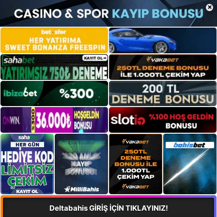
×
Deltabahis GİRİŞ İÇİN TIKLAYINIZ!