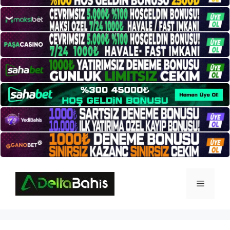
İçeriğe
atla
Menü