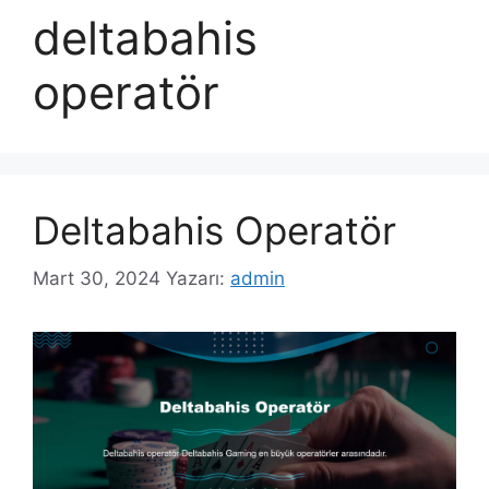
deltabahis
operatör
Deltabahis Operatör
Mart 30, 2024
Yazarı:
admin