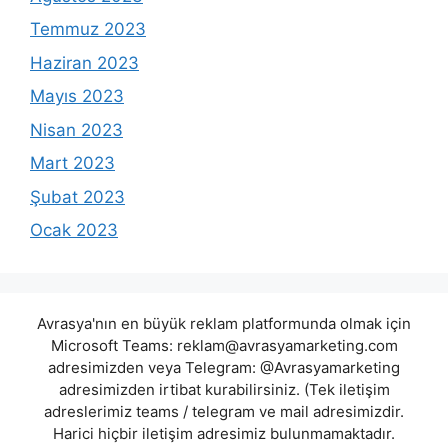
Temmuz 2023
Haziran 2023
Mayıs 2023
Nisan 2023
Mart 2023
Şubat 2023
Ocak 2023
Avrasya'nın en büyük reklam platformunda olmak için
Microsoft Teams:
reklam@avrasyamarketing.com
adresimizden veya Telegram: @Avrasyamarketing
adresimizden irtibat kurabilirsiniz. (Tek iletişim
adreslerimiz teams / telegram ve mail adresimizdir.
Harici hiçbir iletişim adresimiz bulunmamaktadır.