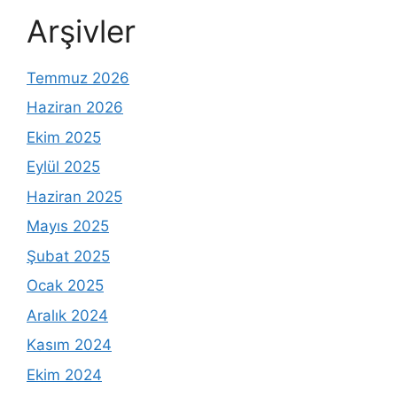
Arşivler
Temmuz 2026
Haziran 2026
Ekim 2025
Eylül 2025
Haziran 2025
Mayıs 2025
Şubat 2025
Ocak 2025
Aralık 2024
Kasım 2024
Ekim 2024