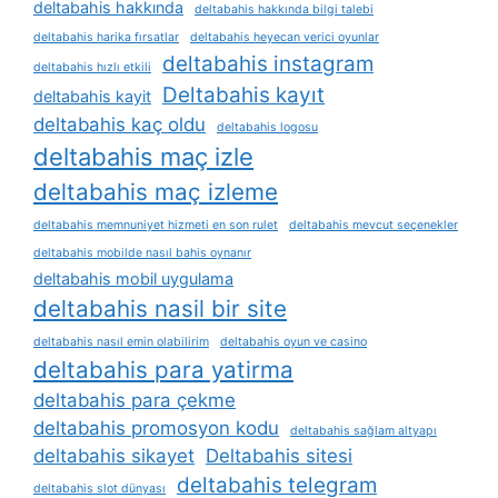
deltabahis hakkında
deltabahis hakkında bilgi talebi
deltabahis harika fırsatlar
deltabahis heyecan verici oyunlar
deltabahis instagram
deltabahis hızlı etkili
Deltabahis kayıt
deltabahis kayit
deltabahis kaç oldu
deltabahis logosu
deltabahis maç izle
deltabahis maç izleme
deltabahis memnuniyet hizmeti en son rulet
deltabahis mevcut seçenekler
deltabahis mobilde nasıl bahis oynanır
deltabahis mobil uygulama
deltabahis nasil bir site
deltabahis nasıl emin olabilirim
deltabahis oyun ve casino
deltabahis para yatirma
deltabahis para çekme
deltabahis promosyon kodu
deltabahis sağlam altyapı
deltabahis sikayet
Deltabahis sitesi
deltabahis telegram
deltabahis slot dünyası