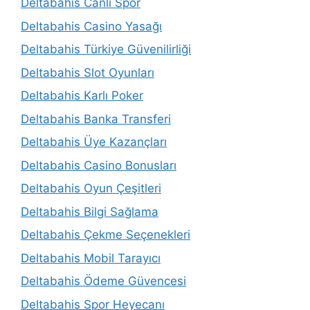
Deltabahis Canlı Spor
Deltabahis Casino Yasağı
Deltabahis Türkiye Güvenilirliği
Deltabahis Slot Oyunları
Deltabahis Karlı Poker
Deltabahis Banka Transferi
Deltabahis Üye Kazançları
Deltabahis Casino Bonusları
Deltabahis Oyun Çeşitleri
Deltabahis Bilgi Sağlama
Deltabahis Çekme Seçenekleri
Deltabahis Mobil Tarayıcı
Deltabahis Ödeme Güvencesi
Deltabahis Spor Heyecanı