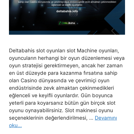
Deltabahis slot oyunları slot Machine oyunları,
oyuncuların herhangi bir oyun düzenlemesi veya
oyun stratejisi gerektirmeyen, ancak her zaman
en üst düzeyde para kazanma fırsatına sahip
olan Casino dünyasında ve çevrimiçi oyun
endüstrisinde zevk almaktan çekinmedikleri
eğlenceli ve keyifli oyunlardır. Gün boyunca
yeterli para koyarsanız bütün gün birçok slot
oyunu oynayabilirsiniz. Slot makinesi oyunu
seçeneklerinin değerlendirilmesi, …
Devamını
oku…