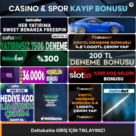
×
Deltabahis GİRİŞ İÇİN TIKLAYINIZ!