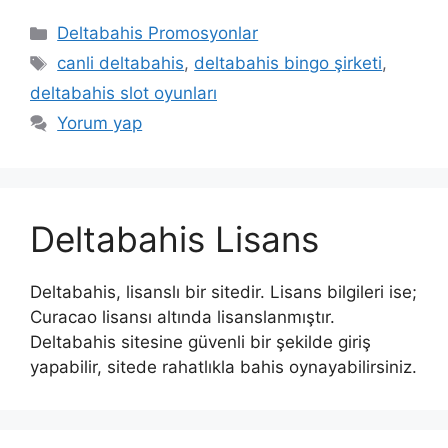
Kategoriler
Deltabahis Promosyonlar
Etiketler
canli deltabahis
,
deltabahis bingo şirketi
,
deltabahis slot oyunları
Yorum yap
Deltabahis Lisans
Deltabahis, lisanslı bir sitedir. Lisans bilgileri ise;
Curacao lisansı altında lisanslanmıştır.
Deltabahis sitesine güvenli bir şekilde giriş
yapabilir, sitede rahatlıkla bahis oynayabilirsiniz.