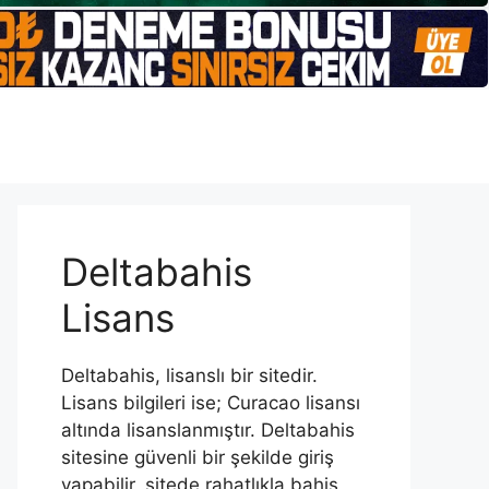
Deltabahis
Lisans
Deltabahis, lisanslı bir sitedir.
Lisans bilgileri ise; Curacao lisansı
altında lisanslanmıştır. Deltabahis
sitesine güvenli bir şekilde giriş
yapabilir, sitede rahatlıkla bahis