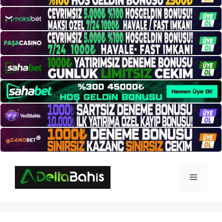
İçeriğe
atla
Menü