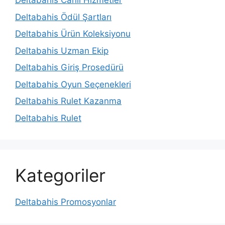
Deltabahis Canlı Hizmetler
Deltabahis Ödül Şartları
Deltabahis Ürün Koleksiyonu
Deltabahis Uzman Ekip
Deltabahis Giriş Prosedürü
Deltabahis Oyun Seçenekleri
Deltabahis Rulet Kazanma
Deltabahis Rulet
Kategoriler
Deltabahis Promosyonlar