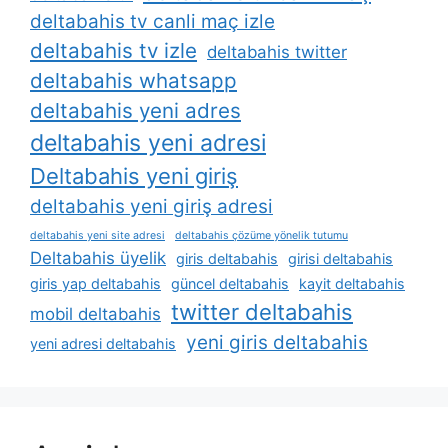
deltabahis tv canli maç izle
deltabahis tv izle
deltabahis twitter
deltabahis whatsapp
deltabahis yeni adres
deltabahis yeni adresi
Deltabahis yeni giriş
deltabahis yeni giriş adresi
deltabahis yeni site adresi
deltabahis çözüme yönelik tutumu
Deltabahis üyelik
giris deltabahis
girisi deltabahis
giris yap deltabahis
güncel deltabahis
kayit deltabahis
twitter deltabahis
mobil deltabahis
yeni giris deltabahis
yeni adresi deltabahis