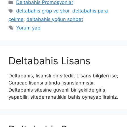
Kategoriler
Deltabahis Promosyonlar
Etiketler
deltabahis grup ve skor
,
deltabahis para
çekme
,
deltabahis yoğun sohbet
Yorum yap
Deltabahis Lisans
Deltabahis, lisanslı bir sitedir. Lisans bilgileri ise;
Curacao lisansı altında lisanslanmıştır.
Deltabahis sitesine güvenli bir şekilde giriş
yapabilir, sitede rahatlıkla bahis oynayabilirsiniz.