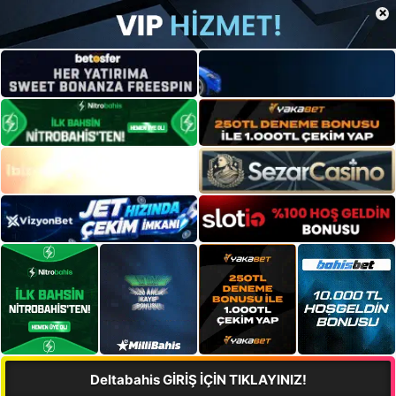
×
Deltabahis GİRİŞ İÇİN TIKLAYINIZ!