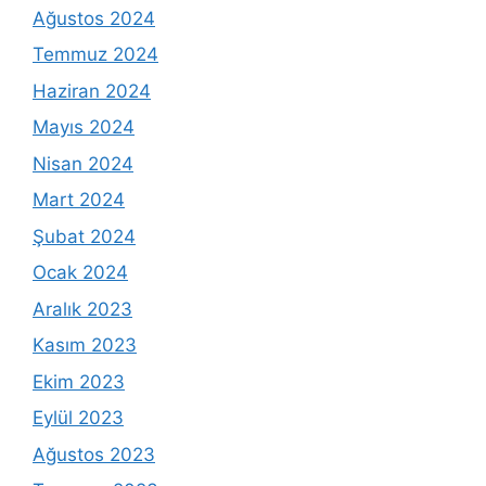
Ağustos 2024
Temmuz 2024
Haziran 2024
Mayıs 2024
Nisan 2024
Mart 2024
Şubat 2024
Ocak 2024
Aralık 2023
Kasım 2023
Ekim 2023
Eylül 2023
Ağustos 2023