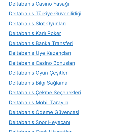
Deltabahis Casino Yasağı
Deltabahis Türkiye Güvenilirliği
Deltabahis Slot Oyunları
Deltabahis Karlı Poker
Deltabahis Banka Transferi
Deltabahis Üye Kazançları
Deltabahis Casino Bonusları
Deltabahis Oyun Çeşitleri
Deltabahis Bilgi Sağlama
Deltabahis Çekme Seçenekleri
Deltabahis Mobil Tarayıcı
Deltabahis Ödeme Güvencesi
Deltabahis Spor Heyecanı