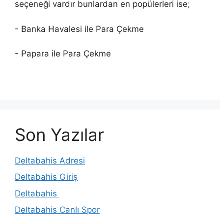
seçeneği vardır bunlardan en popülerleri ise;
- Banka Havalesi ile Para Çekme
- Papara ile Para Çekme
Son Yazılar
Deltabahis Adresi
Deltabahis Giriş
Deltabahis
Deltabahis Canlı Spor