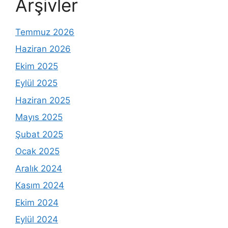
Arşivler
Temmuz 2026
Haziran 2026
Ekim 2025
Eylül 2025
Haziran 2025
Mayıs 2025
Şubat 2025
Ocak 2025
Aralık 2024
Kasım 2024
Ekim 2024
Eylül 2024