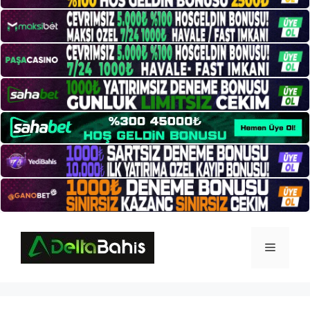
İçeriğe
atla
Menü