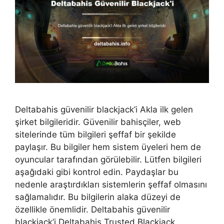
Deltabahis güvenilir blackjack’i Akla ilk gelen
şirket bilgileridir. Güvenilir bahisçiler, web
sitelerinde tüm bilgileri şeffaf bir şekilde
paylaşır. Bu bilgiler hem sistem üyeleri hem de
oyuncular tarafından görülebilir. Lütfen bilgileri
aşağıdaki gibi kontrol edin. Paydaşlar bu
nedenle araştırdıkları sistemlerin şeffaf olmasını
sağlamalıdır. Bu bilgilerin alaka düzeyi de
özellikle önemlidir. Deltabahis güvenilir
blackjack’i Deltabahis Trusted Blackjack …