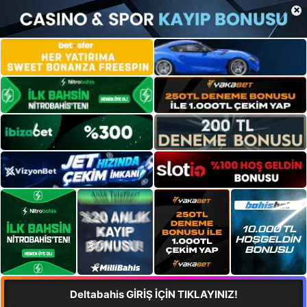
×
Deltabahis GİRİŞ İÇİN TIKLAYINIZ!