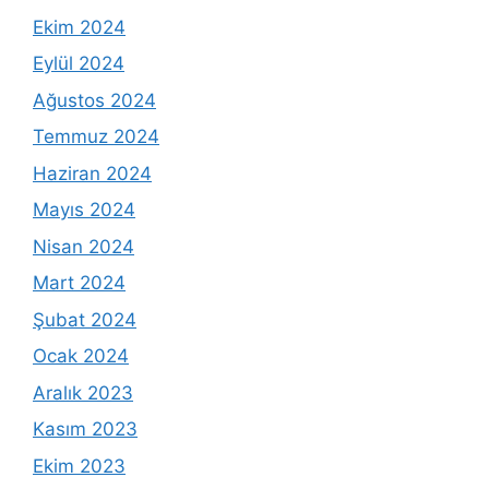
Ekim 2024
Eylül 2024
Ağustos 2024
Temmuz 2024
Haziran 2024
Mayıs 2024
Nisan 2024
Mart 2024
Şubat 2024
Ocak 2024
Aralık 2023
Kasım 2023
Ekim 2023