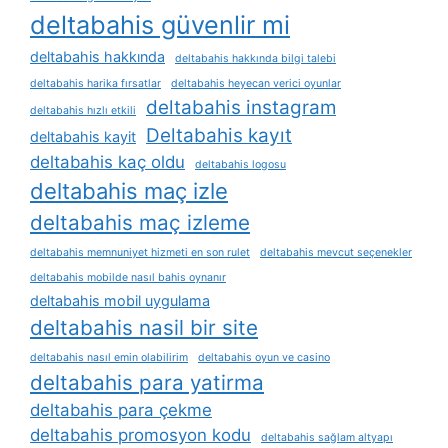
deltabahis güvenlir mi
deltabahis hakkında
deltabahis hakkında bilgi talebi
deltabahis harika fırsatlar
deltabahis heyecan verici oyunlar
deltabahis instagram
deltabahis hızlı etkili
Deltabahis kayıt
deltabahis kayit
deltabahis kaç oldu
deltabahis logosu
deltabahis maç izle
deltabahis maç izleme
deltabahis memnuniyet hizmeti en son rulet
deltabahis mevcut seçenekler
deltabahis mobilde nasıl bahis oynanır
deltabahis mobil uygulama
deltabahis nasil bir site
deltabahis nasıl emin olabilirim
deltabahis oyun ve casino
deltabahis para yatirma
deltabahis para çekme
deltabahis promosyon kodu
deltabahis sağlam altyapı