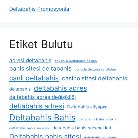
Deltabahis Promosyonlar
Etiket Bulutu
adresi deltabahis
altyapısı deltabahis casino
bahis sitesi deltabahis
bonuslu deltabahis siteleri
canli deltabahis
casino sitesi deltabahis
deltabahis adres
deltabahis
deltabahis adres değişikliği
deltabahis adresi
Deltabahis altyapısı
Deltabahis Bahis
deltabahis bahis ortakları
deltabahis bahis seçenekleri
deltabahis bahis seçenek
Deltabahis bahis sitesi
deltabahis blackjack